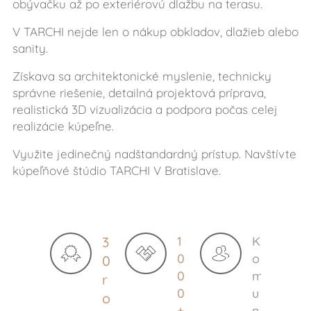
obývačku až po exteriérovú dlažbu na terasu.
V TARCHI nejde len o nákup obkladov, dlažieb alebo
sanity.
Získava sa architektonické myslenie, technicky
správne riešenie, detailná projektová príprava,
realistická 3D vizualizácia a podpora počas celej
realizácie kúpeľne.
Využite jedinečný nadštandardný prístup. Navštívte
kúpeľňové štúdio TARCHI V Bratislave.
3
1
K
0
o
0
0
m
r
0
u
o
+
n