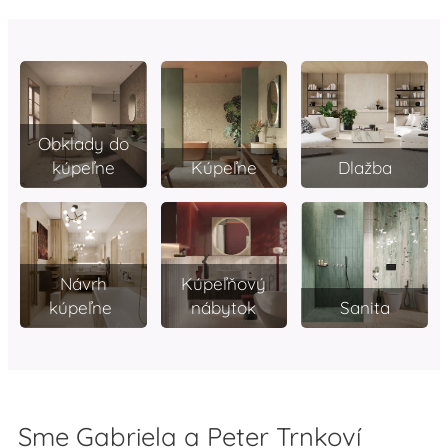
Obklady do
kúpeľne
Kúpeľne
Dlažba
Návrh
Kúpeľňový
kúpeľne
nábytok
Sanita
Sme Gabriela a Peter Trnkoví