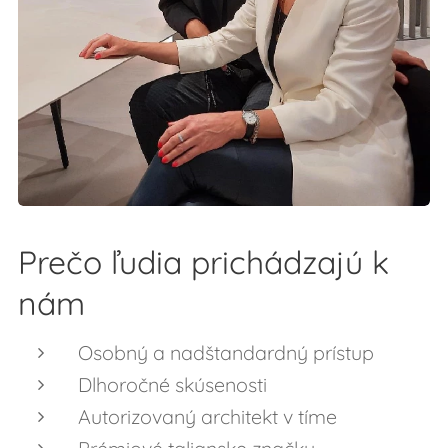
Prečo ľudia prichádzajú k
nám
Osobný a nadštandardný prístup
Dlhoročné skúsenosti
Autorizovaný architekt v tíme