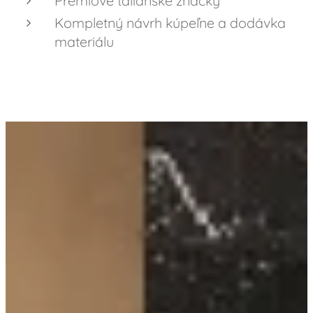
Prémiové talianske značky
Kompletný návrh kúpeľne a dodávka
materiálu