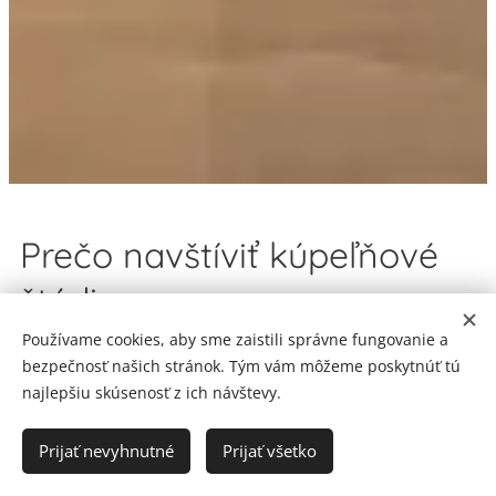
Prečo navštíviť kúpeľňové
štúdio
Používame cookies, aby sme zaistili správne fungovanie a
Uvidíte materiály naživo
bezpečnosť našich stránok. Tým vám môžeme poskytnúť tú
najlepšiu skúsenosť z ich návštevy.
Priamo v štúdiu je možné porovnať kvalitu,
štruktúru, povrch a farebné odtiene obkladov a
Prijať nevyhnutné
Prijať všetko
dlažby.