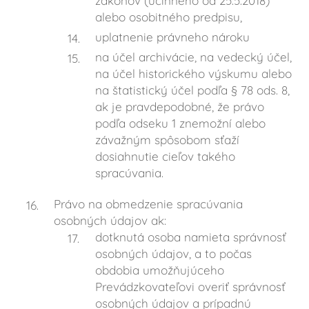
zákonov (účinného od 25.5.2018)
alebo osobitného predpisu,
uplatnenie právneho nároku
na účel archivácie, na vedecký účel,
na účel historického výskumu alebo
na štatistický účel podľa § 78 ods. 8,
ak je pravdepodobné, že právo
podľa odseku 1 znemožní alebo
závažným spôsobom sťaží
dosiahnutie cieľov takého
spracúvania.
Právo na obmedzenie spracúvania
osobných údajov ak:
dotknutá osoba namieta správnosť
osobných údajov, a to počas
obdobia umožňujúceho
Prevádzkovateľovi overiť správnosť
osobných údajov a prípadnú