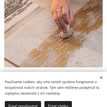
Dohodnúť výber obkladov
Používame cookies, aby sme zaistili správne fungovanie a
bezpečnosť našich stránok. Tým vám môžeme poskytnúť tú
najlepšiu skúsenosť z ich návštevy.
Prijať nevyhnutné
Prijať všetko